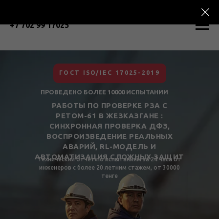
+7 702 99 17025
ГОСТ ISO/IEC 17025-2019
ПРОВЕДЕНО БОЛЕЕ 10000 ИСПЫТАНИИ
РАБОТЫ ПО ПРОВЕРКЕ РЗА С
РЕТОМ-61 В ЖЕЗКАЗГАНЕ :
СИНХРОННАЯ ПРОВЕРКА ДФЗ,
ВОСПРОИЗВЕДЕНИЕ РЕАЛЬНЫХ
АВАРИЙ, RL-МОДЕЛЬ И
АВТОМАТИЗАЦИЯ СЛОЖНЫХ ЗАЩИТ
Технический отчет по испытаниям за 24 часа от
инженеров с более 20 летним стажем, от 30000
тенге