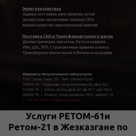
Энергоэкспертиза
Оценка состояния электричесих сетей
Экспертное заключение согласно ПУЭ
Анализ качества электрической энергии
Поставка СИЗ и Трансформаторного масла
Диэлектрические перчатки, боты и коврики
УВН, ШО, ЗПЛ, Страховочные привязи и пояса
Трансформаторное масло в бочках и на разлив
Реквизиты Испытательной лаборатории:
ТОО "Сенім Trade LTD", БИН: 090440018260
100024, РК, г.Караганда, улица Муканова 55Б, офис 322
010000, РК, г. Астана, пр.Улы Дала, 67, оф. № 7, каб. №5,6
050008, РК, г. Алматы, улица Шевченко 162/7, кабинет 19
+7 702 99 170 25
|
info@senimtrade.kz
Услуги РЕТОМ-61и
Ретом-21 в Жезказгане по