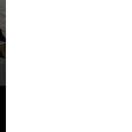
Услуги РЕТОМ-61 в
Жезказгане по наладке
микропроцессорных