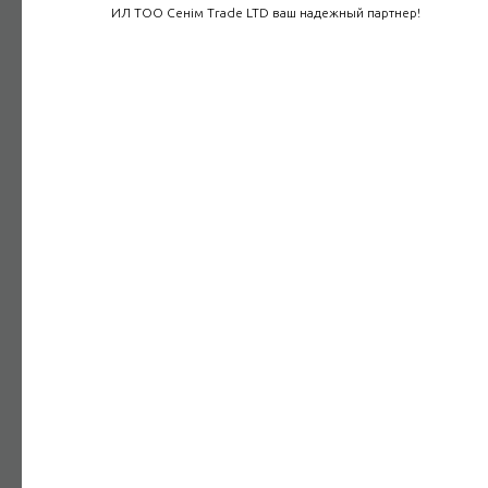
ИЛ ТОО Сенім Trade LTD ваш надежный партнер!
Испытания средств индивидуальной
защиты (СИЗ)
Испытания СИЗ с любого города Казахстана
Подробнее