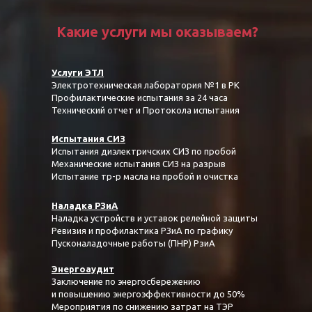
Какие услуги мы оказываем?
Услуги ЭТЛ
Электротехническая лаборатория №1 в РК
Профилактические испытания за 24 часа
Технический отчет и Протокола испытания
Испытания СИЗ
Испытания диэлектричских СИЗ по пробой
Механические испытания СИЗ на разрыв
Испытание тр-р масла на пробой и очистка
Наладка РЗиА
Наладка устройств и уставок релейной защиты
Ревизия и профилактика РЗиА по графику
Пусконаладочные работы (ПНР) РзиА
Энергоаудит
Заключение по энергосбережению
и повышению энергоэффективности до 50%
Мероприятия по снижению затрат на ТЭР