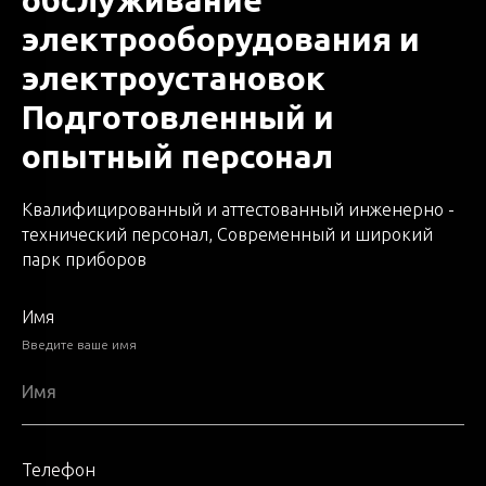
электрооборудования и
электроустановок
Оставьте заявку и получите
Подготовленный и
бесплатную консультацию!
опытный персонал
Оставьте свои контакты
Введите ваше имя
Квалифицированный и аттестованный инженерно -
технический персонал, Современный и широкий
парк приборов
Введите Ваш номер телефона
Имя
Введите ваше имя
+7
Отправить
Телефон