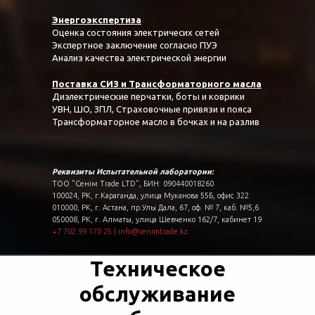
Энергоэкспертиза
Оценка состояния электричесих сетей
Экспертное заключение согласно ПУЭ
Анализ качества электрической энергии
Поставка СИЗ и Трансформаторного масла
Диэлектрические перчатки, боты и коврики
УВН, ШО, ЗПЛ, Страховочные привязи и пояса
Трансформаторное масло в бочках и на разлив
Реквизиты Испытательной лаборатории:
ТОО "Сенім Trade LTD", БИН: 090440018260
100024, РК, г.Караганда, улица Муканова 55Б, офис 322
010000, РК, г. Астана, пр.Улы Дала, 67, оф. № 7, каб. №5,6
050008, РК, г. Алматы, улица Шевченко 162/7, кабинет 19
+7 702 99 170 25
|
info@senimtrade.kz
Техническое
обслуживание