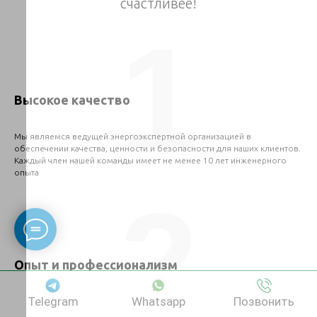
счастливее!
1
Высокое качество
Мы являемся ведущей энергоэкспертной организацией в
обеспечении качества, ценности и безопасности для наших клиентов.
Каждый член нашей команды имеет не менее 10 лет инженерного
опыта
2
Опыт и профессионализм
Telegram
Whatsapp
Позвонить
Наши инженера имеют большой опыт работы на производственных
объектах во всех регионов Казахстана и имеют все необходимые