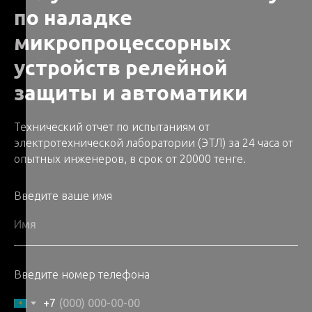
по наладке
микропроцессорных
устройств релейной
защиты и автоматики
Технический отчет по испытаниям от
электротехнической лаборатории (ЭТЛ) за 24 часа от
опытных инженеров, в срок от 20000 тенге.
Введите ваше имя
Введите номер телефона
+7