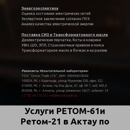
Энергоэкспертиза
Оценка состояния электричесих сетей
Экспертное заключение согласно ПУЭ
Анализ качества электрической энергии
Поставка СИЗ и Трансформаторного масла
Диэлектрические перчатки, боты и коврики
УВН, ШО, ЗПЛ, Страховочные привязи и пояса
Трансформаторное масло в бочках и на разлив
Реквизиты Испытательной лаборатории:
ТОО "Сенім Trade LTD", БИН: 090440018260
100024, РК, г.Караганда, улица Муканова 55Б, офис 322
010000, РК, г. Астана, пр.Улы Дала, 67, оф. № 7, каб. №5,6
050008, РК, г. Алматы, улица Шевченко 162/7, кабинет 19
+7 702 99 170 25
|
info@senimtrade.kz
Услуги РЕТОМ-61и
Ретом-21 в Актау по