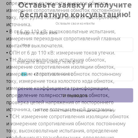
определение полярности выводов обмоток,
измерения сопротивления обмоток постоянному
току, прогрузка токовых цепей от постороннего
источника.
• В от 6 до 110 кВ: высоковольтные испытания,
измерения переходных сопротивлений главных
контактов выключателя.
• ОПН от 6 до 110 кВ: измерение токов утечки.
• ТН: Высоковольтные испытания обмоток,
измерение сопротивления изоляции обмоток,
измерение сопротивления обмоток постоянному
току, измерение тока холостого хода обмоток,
измерение коэффициента трансформации,
определение полярности выводов обмоток,
проверка цепей напряжения от постороннего
источника, снятие потенциальной диаграммы.
• ТСН: измерение сопротивления изоляции обмоток
и измерение сопротивления обмоток постоянному
току, высоковольтные испытания, определение
коэффициента трансформации, определение