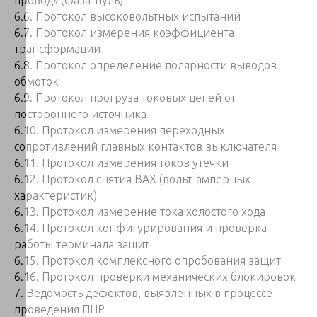
провод» (фаза-нуль)
6.6. Протокол высоковольтных испытаний
6.7. Протокол измерения коэффициента
трансформации
6.8. Протокол определение полярности выводов
обмоток
6.9. Протокол прогруза токовых цепей от
постороннего источника
6.10. Протокол измерения переходных
сопротивлений главных контактов выключателя
6.11. Протокол измерения токов утечки
6.12. Протокол снятия ВАХ (вольт-амперных
характеристик)
6.13. Протокол измерение тока холостого хода
6.14. Протокол конфигурирования и проверка
работы терминала защит
6.15. Протокол комплексного опробования защит
6.16. Протокол проверки механических блокировок
7. Ведомость дефектов, выявленных в процессе
проведения ПНР