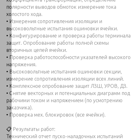
полярности выводов обмоток измерение тока
холостого хода.
• Измерения сопротивления изоляции и
высоковольтные испытания ошиновки ячейки.
• Конфигурирование и проверка работы терминала
защит. Опробование работы полной схемы
вторичных цепей ячейки.
• Проверка работоспособности указателей высокого
напряжения.
• Высоковольтные испытания ошиновки секции,
измерение сопротивления изоляции всех линий.
• Комплексное опробование защит ЛЗШ, УРОВ, ДЗ.
• Снятие векторных и потенциальных диаграмм под
рабочими током и напряжением (по усмотрению
заказчика).
• Проверка мех. блокировок (все ячейки).
📋 Результаты работ:
Технический отчет пуско-наладочных испытаний