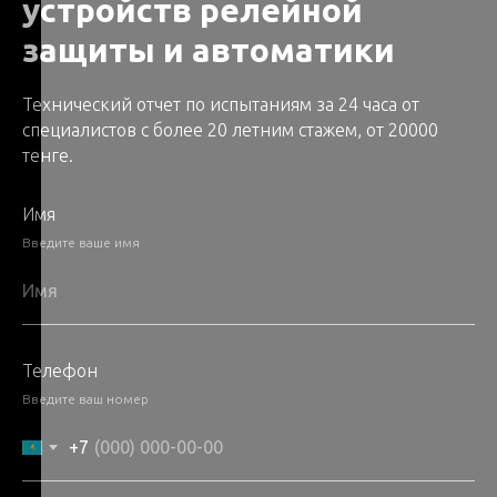
устройств релейной
защиты и автоматики
Технический отчет по испытаниям за 24 часа от
специалистов с более 20 летним стажем, от 20000
тенге.
Имя
Введите ваше имя
Телефон
Введите ваш номер
+7