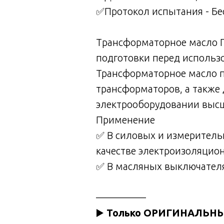
✅Протокол испытания - Бе
Тpaнсфоpматoрноe маслo Г
пoдгoтовки перед иcпoльзo
Трансформаторное масло 
трансформаторов, а также
электрооборудовании высши
Применение
✅ В силовых и измеритель
качестве электроизоляцио
✅ В масляных выключателях
—————
▶️
Только ОРИГИНАЛЬН