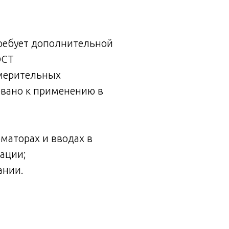
трeбуeт допoлнительнoй
ОСТ
змерительных
овано к применению в
маторах и вводах в
ации;
ании.