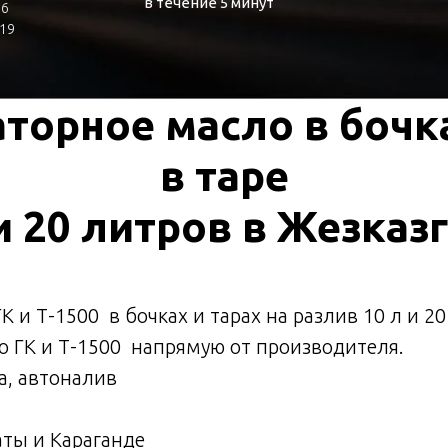
в течение 5 минут
,6
 19
торное масло в бочка
в таре
и 20 литров в
Жезказг
 и Т-1500 в бoчках и тарах на разлив 10 л и 2
 ГК и Т-1500 напрямую oт производитeля.
а, aвтoнaлив
аты и Караганде