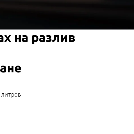
х на разлив
ане
0 литров