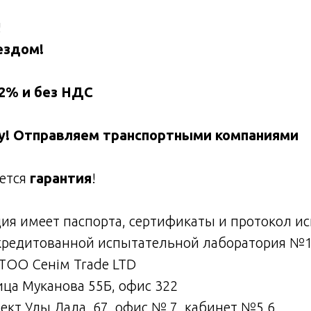
!
ездом!
12% и без НДС
ну! Отправляем транспортными компаниями
яется
гарантия
!
ия имеет паспорта, сертификаты и протокол и
кредитованной испытательной лаборатория №1 в
 ТОО Сенім Trade LTD
лица Муканова 55Б, офис 322
спект Улы Дала, 67, офис № 7, кабинет №5,6