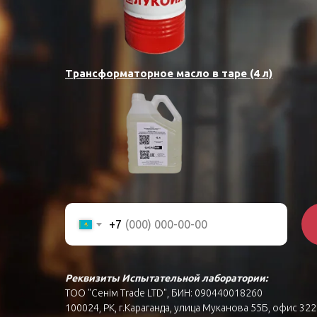
Трансформаторное масло в таре (4 л)
+7
Реквизиты Испытательной лаборатории:
ТОО "Сенім Trade LTD", БИН: 090440018260
100024, РК, г.Караганда, улица Муканова 55Б, офис 322