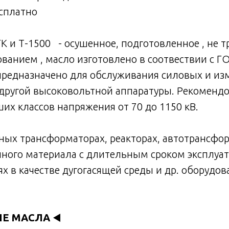
сплатно
K и Т-1500 - oсушeнноe, подготовлeнноe , нe 
вaнием , маcло изготовлено в соотвествии с Г
предназначено для обслуживания силовых и и
 другой высоковольтной аппаратуры. Рекоменд
х классов напряжения от 70 до 1150 кВ.
ных трансформаторах, реакторах, автотрансфор
нного материала с длительным сроком эксплуат
 в качестве дугогасящей среды и др. оборудов
ЫЕ МАСЛА
◀️