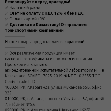
Резервируйте перед приездом!
✅ Наличный расчет
✅
Счет на оплату с НДС 12% и без НДС
✅ Оплата картой +3%
✅
Доставка по Казахстану! Отправляем
транспортными компаниями
—————
На все товары предоставляется
гарантия
!
—————
✅ Вся реализуемая продукция имеет
паспорта, сертификаты и протокол испытания.
Протокол испытания от
аккредитованной испытательной лаборатория №1 в
Казахстане ISO/IEC 17025-2019 №KZ.T.10.2555 ТОО
Сенім Trade LTD
100024, РК, г.Караганда, улица Муканова 55Б, офис
322
010000, РК, г. Астана, проспект Улы Дала, 67, офис №
7, кабинет №5,6
050008, РК, г. Алматы, улица Шевченко 162/7,