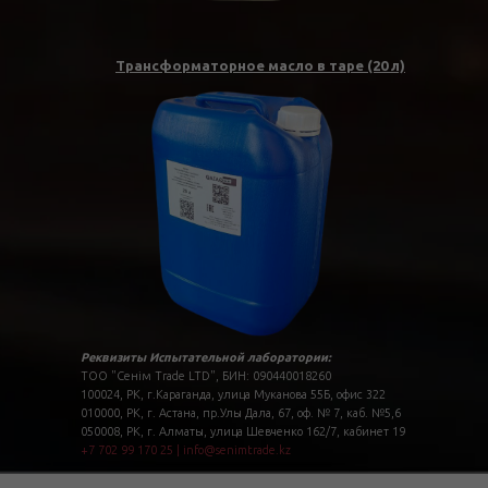
Трансформаторное масло в таре (20 л)
Реквизиты Испытательной лаборатории:
ТОО "Сенім Trade LTD", БИН: 090440018260
100024, РК, г.Караганда, улица Муканова 55Б, офис 322
010000, РК, г. Астана, пр.Улы Дала, 67, оф. № 7, каб. №5,6
050008, РК, г. Алматы, улица Шевченко 162/7, кабинет 19
+7 702 99 170 25
|
info@senimtrade.kz