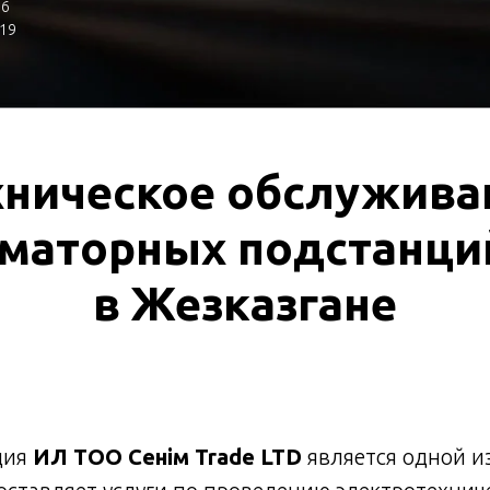
,6
 19
хническое обслужива
маторных подстанций
в Жезказгане
ция
ИЛ ТОО Сенім Trade LTD
является одной из