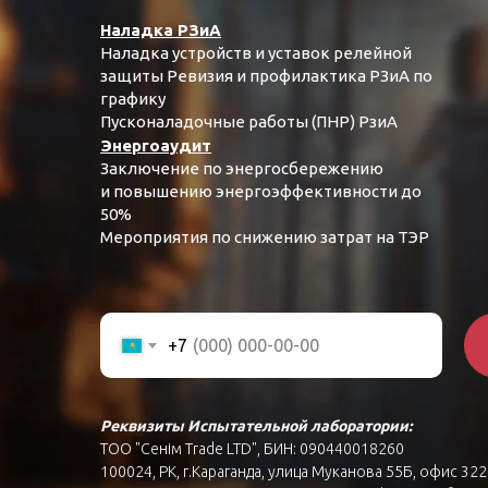
Наладка РЗиА
Наладка устройств и уставок релейной
защиты Ревизия и профилактика РЗиА по
графику
Пусконаладочные работы (ПНР) РзиА
Энергоаудит
Заключение по энергосбережению
и повышению энергоэффективности до
50%
Мероприятия по снижению затрат на ТЭР
+7
Реквизиты Испытательной лаборатории:
ТОО "Сенім Trade LTD", БИН: 090440018260
100024, РК, г.Караганда, улица Муканова 55Б, офис 322