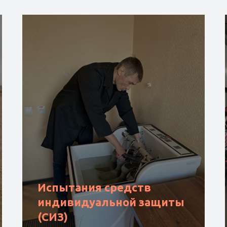
ведите Ваш номер телефона
+7
Отправить
ИЛ ТОО Сенім Trade LTD ваш надежный партнер!
Испытания средств
индивидуальной защиты
(СИЗ)