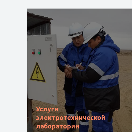
В
Услуги
электротехнической
лаборатории