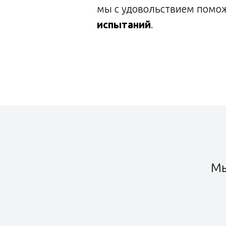
мы с удовольствием помо
испытаний
.
Мы
В