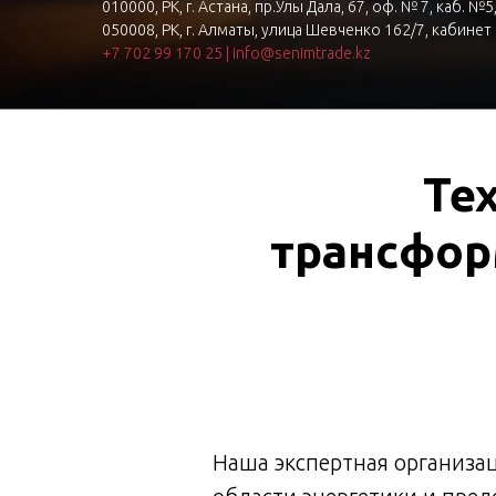
010000, РК, г. Астана, пр.Улы Дала, 67, оф. № 7, каб. №5
050008, РК, г. Алматы, улица Шевченко 162/7, кабинет
+7 702 99 170 25
|
info@senimtrade.kz
Те
трансфор
Наша экспертная организа