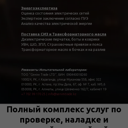
Энергоэкспертиза
Оценка состояния электричесих сетей
Экспертное заключение согласно ПУЭ
Анализ качества электрической энергии
Поставка СИЗ и Трансформаторного масла
Диэлектрические перчатки, боты и коврики
УВН, ШО, ЗПЛ, Страховочные привязи и пояса
Трансформаторное масло в бочках и на разлив
Реквизиты Испытательной лаборатории:
ТОО "Сенім Trade LTD", БИН: 090440018260
100024, РК, г.Караганда, улица Муканова 55Б, офис 322
010000, РК, г. Астана, пр.Улы Дала, 67, оф. № 7, каб. №5,6
050008, РК, г. Алматы, улица Шевченко 162/7, кабинет 19
+7 702 99 170 25
|
info@senimtrade.kz
Полный комплекс услуг по
проверке, наладке и