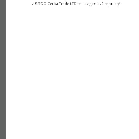
ИЛ ТОО Сенім Trade LTD ваш надежный партнер!
Энергоаудит
Аттестованные энергоаудиторы и современный парк
приборов
Подробнее