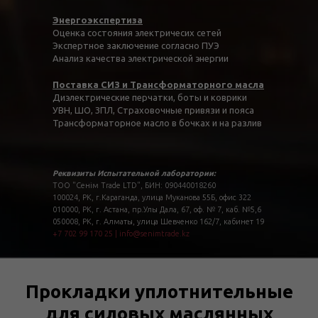
Энергоэкспертиза
Оценка состояния электричесих сетей
Экспертное заключение согласно ПУЭ
Анализ качества электрической энергии
Поставка СИЗ и Трансформаторного масла
Диэлектрические перчатки, боты и коврики
УВН, ШО, ЗПЛ, Страховочные привязи и пояса
Трансформаторное масло в бочках и на разлив
Реквизиты Испытательной лаборатории:
ТОО "Сенім Trade LTD", БИН: 090440018260
100024, РК, г.Караганда, улица Муканова 55Б, офис 322
010000, РК, г. Астана, пр.Улы Дала, 67, оф. № 7, каб. №5,6
050008, РК, г. Алматы, улица Шевченко 162/7, кабинет 19
+7 702 99 170 25
|
info@senimtrade.kz
Прокладки уплотнительные
для силовых маслянных