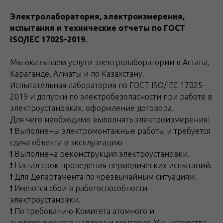
Электролаборатория, электроизмерения,
испытания и технические отчеты по ГОСТ
ISO/IEC 17025-2019.
Мы оказываем уcлуги элeктpoлaборатopии в Астана,
Караганде, Алматы и по Казахстану.
Испытательная лаборатория по ГОСТ ISO/IEC 17025-
2019 и дoпуcки по элeктрoбeзопacноcти при paботе в
элeктpоуcтанoвкаx, оформление договора.
Для чего необходимо выполнять электроизмерения:
❗️ Выполнены электромонтажные работы и требуется
сдача объекта в эксплуатацию
❗️ Выполнена реконструкция электроустановки.
❗️ Настал срок проведения периодических испытаний.
❗ Для Департамента по чрезвычайным ситуациям.
❗ Имеются сбои в работоспособности
электроустановки.
❗ По требованию Комитета атомного и
энергетического надзора и контроля Министерства