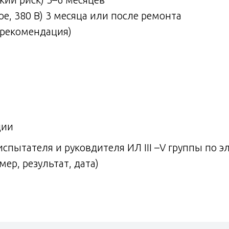
 380 В) 3 месяца или после ремонта
(рекомендация)
ции
спытателя и руковдителя ИЛ III –V группы по э
ер, результат, дата)