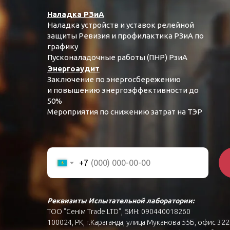
Наладка РЗиА
Наладка устройств и уставок релейной
защиты Ревизия и профилактика РЗиА по
графику
Пусконаладочные работы (ПНР) РзиА
Энергоаудит
Заключение по энергосбережению
и повышению энергоэффективности до
50%
Мероприятия по снижению затрат на ТЭР
+7
Реквизиты Испытательной лаборатории:
ТОО "Сенім Trade LTD", БИН: 090440018260
100024, РК, г.Караганда, улица Муканова 55Б, офис 322