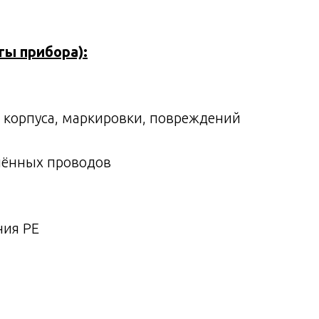
ты прибора):
, корпуса, маркировки, повреждений
лённых проводов
ния PE