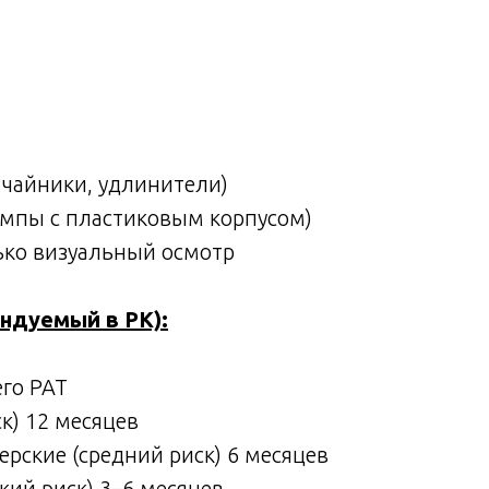
, чайники, удлинители)
лампы с пластиковым корпусом)
олько визуальный осмотр
ндуемый в РК):
го PAT
к) 12 месяцев
рские (средний риск) 6 месяцев
кий риск) 3–6 месяцев