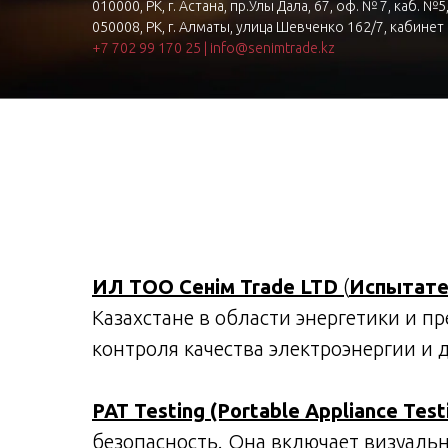
010000, РК, г. Астана, пр.Улы Дала, 67, оф. № 7, каб. №5
050008, РК, г. Алматы, улица Шевченко 162/7, кабинет
+7 702 99 170 25
|
info@senimtrade.kz
ИЛ ТОО Сенім Trade LTD
(
Испытател
Казахстане в области энергетики и п
контроля качества электроэнергии и 
PAT Testing (Portable Appliance Test
безопасность. Она включает визуальн