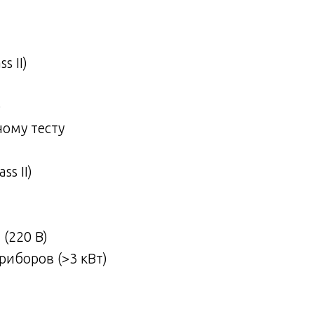
s II)
)
ному тесту
ss II)
 (220 В)
иборов (>3 кВт)