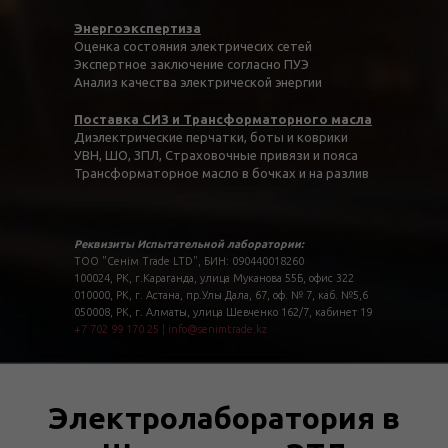
Энергоэкспертиза
Оценка состояния электричесих сетей
Экспертное заключение согласно ПУЭ
Анализ качества электрической энергии
Поставка СИЗ и Трансформаторного масла
Диэлектрические перчатки, боты и коврики
УВН, ШО, ЗПЛ, Страховочные привязи и пояса
Трансформаторное масло в бочках и на разлив
Реквизиты Испытательной лаборатории:
ТОО "Сенім Trade LTD", БИН: 090440018260
100024, РК, г.Караганда, улица Муканова 55Б, офис 322
010000, РК, г. Астана, пр.Улы Дала, 67, оф. № 7, каб. №5,6
050008, РК, г. Алматы, улица Шевченко 162/7, кабинет 19
+7 702 99 170 25
|
info@senimtrade.kz
Электролаборатория в