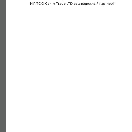
ИЛ ТОО Сенім Trade LTD ваш надежный партнер!
Энергоэкспертиза
Мы обеспечим успешную и безопасную деятельность
вашего предприятия
Подробнее