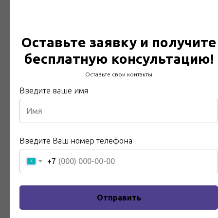
Оставьте заявку и получите
бесплатную консультацию!
Оставьте свои контакты
Введите ваше имя
Техническое обслуживание
электрооборудования и
электроустановок
Введите Ваш номер телефона
Опытные инженера с более 20 летним стажем работы
Подробнее
+7
Отправить