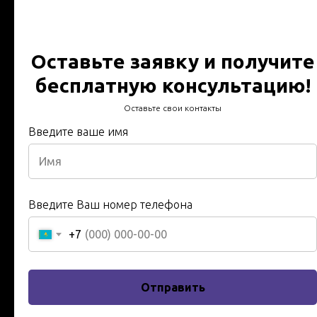
измерение сопротивления
петли фаза ноль в
Оставьте заявку и получите
Осакаровке
бесплатную консультацию!
Оставьте свои контакты
Технический отчет по испытаниям за 24 часа от
специалистов с более 20 летним стажем, от 20000
Введите ваше имя
тенге.
Имя
Введите ваше имя
Введите Ваш номер телефона
+7
Телефон
Отправить
Введите ваш номер