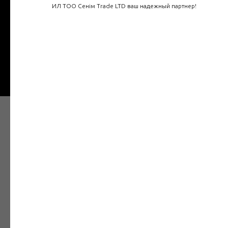
ИЛ ТОО Сенім Trade LTD ваш надежный партнер!
+7
Отправить
Наши товары в Интернет
магазине
Электрозащитное средство — средство
защиты от поражения электрическим
током, предназначенное для обеспечения
электробезопасности.