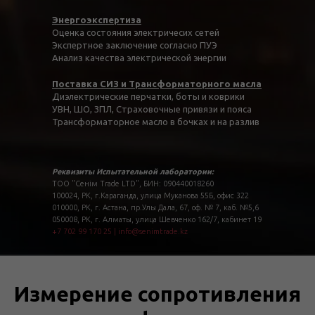
Энергоэкспертиза
Оценка состояния электричесих сетей
Экспертное заключение согласно ПУЭ
Анализ качества электрической энергии
Поставка СИЗ и Трансформаторного масла
Диэлектрические перчатки, боты и коврики
УВН, ШО, ЗПЛ, Страховочные привязи и пояса
Трансформаторное масло в бочках и на разлив
Реквизиты Испытательной лаборатории:
ТОО "Сенім Trade LTD", БИН: 090440018260
100024, РК, г.Караганда, улица Муканова 55Б, офис 322
010000, РК, г. Астана, пр.Улы Дала, 67, оф. № 7, каб. №5,6
050008, РК, г. Алматы, улица Шевченко 162/7, кабинет 19
+7 702 99 170 25
|
info@senimtrade.kz
Измерение сопротивления