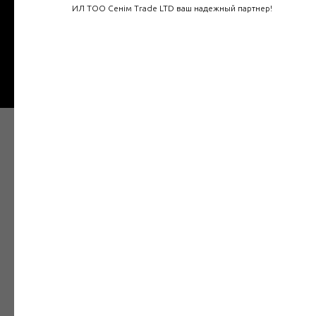
ИЛ ТОО Сенім Trade LTD ваш надежный партнер!
Отправить
Наши товары в Интернет
магазине
Электрозащитное средство — средство
защиты от поражения электрическим
током, предназначенное для обеспечения
электробезопасности.