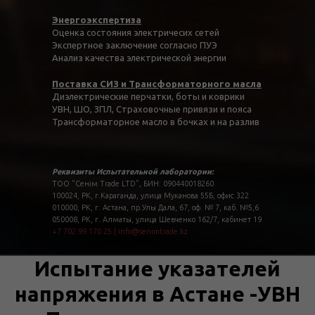
Энергоэкспертиза
Оценка состояния электричесих сетей
Экспертное заключение согласно ПУЭ
Анализ качества электрической энергии
Поставка СИЗ и Трансформаторного масла
Диэлектрические перчатки, боты и коврики
УВН, ШО, ЗПЛ, Страховочные привязи и пояса
Трансформаторное масло в бочках и на разлив
Реквизиты Испытательной лаборатории:
ТОО "Сенім Trade LTD", БИН: 090440018260
100024, РК, г.Караганда, улица Муканова 55Б, офис 322
010000, РК, г. Астана, пр.Улы Дала, 67, оф. № 7, каб. №5,6
050008, РК, г. Алматы, улица Шевченко 162/7, кабинет 19
+7 702 99 170 25
|
info@senimtrade.kz
Испытание указателей
напряжения в Астане -УВН