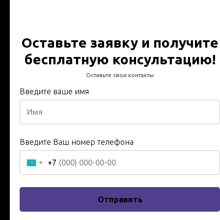
Технический отчет за 24
часа - В срок -
Оставьте заявку и получите
бесплатную консультацию!
Технический отчет за 24 часа - Протокол испытаний -
В срок - Гарантия, качество, Инженера и техники с 20
Оставьте свои контакты
летним опытом в сфере энергетики
Введите ваше имя
Имя
Введите ваше имя
Введите Ваш номер телефона
+7
Телефон
Введите ваш номер
Отправить
+7