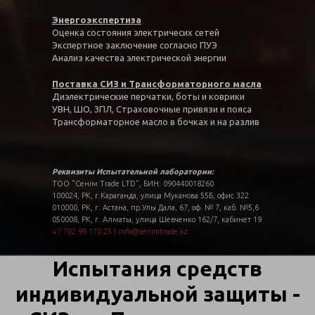
Энергоэкспертиза
Оценка состояния электричесих сетей
Экспертное заключение согласно ПУЭ
Анализ качества электрической энергии
Поставка СИЗ и Трансформаторного масла
Диэлектрические перчатки, боты и коврики
УВН, ШО, ЗПЛ, Страховочные привязи и пояса
Трансформаторное масло в бочках и на разлив
Реквизиты Испытательной лаборатории:
ТОО "Сенім Trade LTD", БИН: 090440018260
100024, РК, г.Караганда, улица Муканова 55Б, офис 322
010000, РК, г. Астана, пр.Улы Дала, 67, оф. № 7, каб. №5,6
050008, РК, г. Алматы, улица Шевченко 162/7, кабинет 19
+7 702 99 170 25
|
info@senimtrade.kz
Испытания средств
индивидуальной защиты -