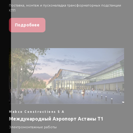
Поставка, монтаж и пусконаладка трансформаторных подстанции
КТП
Подробнее
Mabco Constructions S A
Международный Аэропорт Астаны Т1
Электромонтажные работы