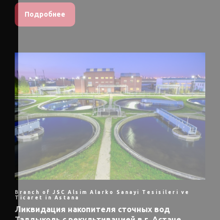
Подробнее
Branch of JSC Alsim Alarko Sanayi Tesisileri ve
Ticaret in Astana
Ликвидация накопителя сточных вод
Талдыколь с рекультивацией в г. Астане