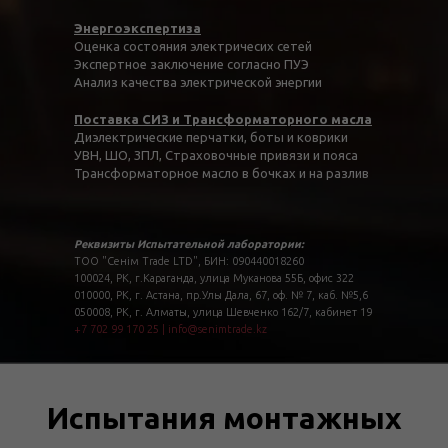
Энергоэкспертиза
Оценка состояния электричесих сетей
Экспертное заключение согласно ПУЭ
Анализ качества электрической энергии
Поставка СИЗ и Трансформаторного масла
Диэлектрические перчатки, боты и коврики
УВН, ШО, ЗПЛ, Страховочные привязи и пояса
Трансформаторное масло в бочках и на разлив
Реквизиты Испытательной лаборатории:
ТОО "Сенім Trade LTD", БИН: 090440018260
100024, РК, г.Караганда, улица Муканова 55Б, офис 322
010000, РК, г. Астана, пр.Улы Дала, 67, оф. № 7, каб. №5,6
050008, РК, г. Алматы, улица Шевченко 162/7, кабинет 19
+7 702 99 170 25
|
info@senimtrade.kz
Испытания монтажных