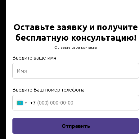
Темиртау
Протокол испытания -
Оставьте заявку и получите
Технический отчет за 24
бесплатную консультацию!
часа - В срок - работаем по
Оставьте свои контакты
всему Казахстану
Введите ваше имя
Технический отчет за 24 часа - Протокол испытаний -
В срок - Гарантия, качество, Инженера и техники с 20
летним опытом в сфере энергетики
Введите Ваш номер телефона
Имя
+7
Введите ваше имя
Отправить