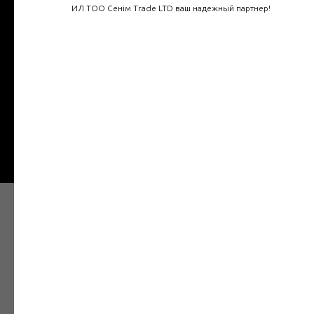
ИЛ ТОО Сенім Trade LTD ваш надежный партнер!
Телефон
Введите ваш номер
+7
Отправить
Наши товары в Интернет
магазине
Электрозащитное средство — средство