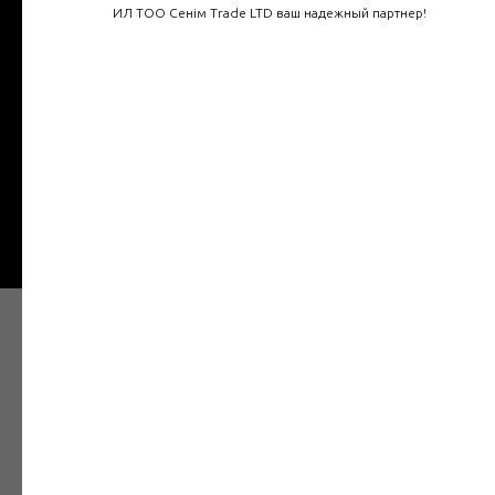
ИЛ ТОО Сенім Trade LTD ваш надежный партнер!
Телефон
Введите ваш номер
+7
Отправить
Наши товары в Интернет
магазине
Электрозащитное средство — средство