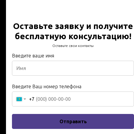
диэлектрической штанги
Протокол испытания -
Оставьте заявку и получите
Технический отчет за 24
бесплатную консультацию!
часа - В срок - работаем по
Оставьте свои контакты
всему Казахстану
Введите ваше имя
Технический отчет за 24 часа - Протокол испытаний -
В срок - Гарантия, качество, Инженера и техники с 20
летним опытом в сфере энергетики
Введите Ваш номер телефона
Имя
+7
Введите ваше имя
Отправить