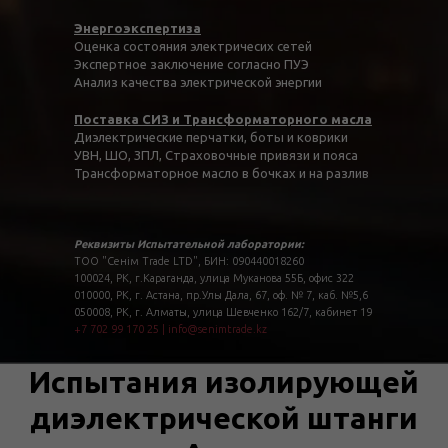
Энергоэкспертиза
Оценка состояния электричесих сетей
Экспертное заключение согласно ПУЭ
Анализ качества электрической энергии
Поставка СИЗ и Трансформаторного масла
Диэлектрические перчатки, боты и коврики
УВН, ШО, ЗПЛ, Страховочные привязи и пояса
Трансформаторное масло в бочках и на разлив
Реквизиты Испытательной лаборатории:
ТОО "Сенім Trade LTD", БИН: 090440018260
100024, РК, г.Караганда, улица Муканова 55Б, офис 322
010000, РК, г. Астана, пр.Улы Дала, 67, оф. № 7, каб. №5,6
050008, РК, г. Алматы, улица Шевченко 162/7, кабинет 19
+7 702 99 170 25
|
info@senimtrade.kz
Испытания изолирующей
диэлектрической штанги