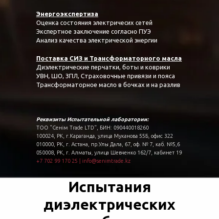
Энергоэкспертиза
Оценка состояния электричесих сетей
Экспертное заключение согласно ПУЭ
Анализ качества электрической энергии
Поставка СИЗ и Трансформаторного масла
Диэлектрические перчатки, боты и коврики
УВН, ШО, ЗПЛ, Страховочные привязи и пояса
Трансформаторное масло в бочках и на разлив
Реквизиты Испытательной лаборатории:
ТОО "Сенім Trade LTD", БИН: 090440018260
100024, РК, г.Караганда, улица Муканова 55Б, офис 322
010000, РК, г. Астана, пр.Улы Дала, 67, оф. № 7, каб. №5,6
050008, РК, г. Алматы, улица Шевченко 162/7, кабинет 19
+7 702 99 170 25
|
info@senimtrade.kz
Испытания
диэлектрических