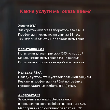
Какие услуги мы оказываем?
Услуги ЭТЛ
Электротехническая лаборатория №1 в РК
Профилактические испытания за 24 часа
Технический отчет и Протокола испытания
Испытания СИЗ
Испытания диэлектричских СИЗ по пробой
Механические испытания СИЗ на разрыв
Испытание тр-р масла на пробой и очистка
Наладка РЗиА
Наладка устройств и уставок релейной защиты
Ревизия и профилактика РЗиА по графику
Пусконаладочные работы (ПНР) РзиА
Энергоаудит
Заключение по энергосбережению
и повышению энергоэффективности до 50%
Мероприятия по снижению затрат на ТЭР