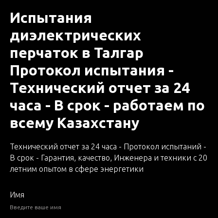
Испытания
диэлектрических
Оставьте заявку и получите
перчаток в Талгар
бесплатную консультацию!
Протокол испытания -
Оставьте свои контакты
Технический отчет за 24
Введите ваше имя
часа - В срок - работаем по
всему Казахстану
Введите Ваш номер телефона
Технический отчет за 24 часа - Протокол испытаний -
В срок - Гарантия, качество, Инженера и техники с 20
+7
летним опытом в сфере энергетики
Имя
Отправить
Введите ваше имя