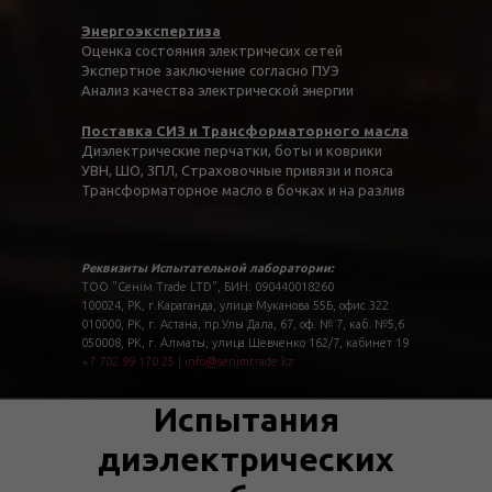
Энергоэкспертиза
Оценка состояния электричесих сетей
Экспертное заключение согласно ПУЭ
Анализ качества электрической энергии
Поставка СИЗ и Трансформаторного масла
Диэлектрические перчатки, боты и коврики
УВН, ШО, ЗПЛ, Страховочные привязи и пояса
Трансформаторное масло в бочках и на разлив
Реквизиты Испытательной лаборатории:
ТОО "Сенім Trade LTD", БИН: 090440018260
100024, РК, г.Караганда, улица Муканова 55Б, офис 322
010000, РК, г. Астана, пр.Улы Дала, 67, оф. № 7, каб. №5,6
050008, РК, г. Алматы, улица Шевченко 162/7, кабинет 19
+7 702 99 170 25
|
info@senimtrade.kz
Испытания
диэлектрических