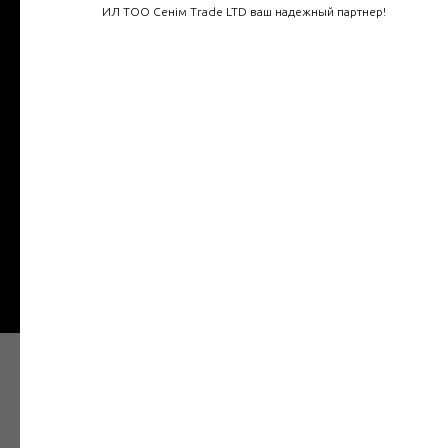
ИЛ ТОО Сенім Trade LTD ваш надежный партнер!
Телефон
Введите ваш номер
+7
Отправить
Наши товары в Интернет
магазине