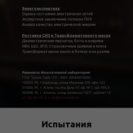
Энергоэкспертиза
Оценка состояния электричесих сетей
Экспертное заключение согласно ПУЭ
Анализ качества электрической энергии
Поставка СИЗ и Трансформаторного масла
Диэлектрические перчатки, боты и коврики
УВН, ШО, ЗПЛ, Страховочные привязи и пояса
Трансформаторное масло в бочках и на разлив
Реквизиты Испытательной лаборатории:
ТОО "Сенім Trade LTD", БИН: 090440018260
100024, РК, г.Караганда, улица Муканова 55Б, офис 322
010000, РК, г. Астана, пр.Улы Дала, 67, оф. № 7, каб. №5,6
050008, РК, г. Алматы, улица Шевченко 162/7, кабинет 19
+7 702 99 170 25
|
info@senimtrade.kz
Испытания