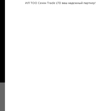
ИЛ ТОО Сенім Trade LTD ваш надежный партнер!
Телефон
Введите ваш номер
+7
Отправить
Наши товары в Интернет
магазине