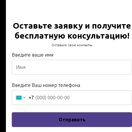
Испытания
диэлектрических
Оставьте заявку и получите
перчаток
бесплатную консультацию!
Протокол испытания -
Оставьте свои контакты
Технический отчет за 24
Введите ваше имя
часа - В срок - работаем по
всему Казахстану
Введите Ваш номер телефона
Технический отчет за 24 часа - Протокол испытаний -
В срок - Гарантия, качество, Инженера и техники с 20
+7
летним опытом в сфере энергетики
Имя
Отправить
Введите ваше имя