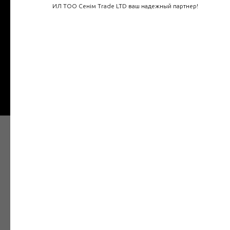
Введите ваш номер
ИЛ ТОО Сенім Trade LTD ваш надежный партнер!
+7
Отправить
Наши товары в Интернет
магазине
Электрозащитное средство — средство
защиты от поражения электрическим