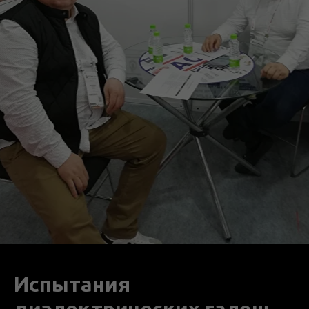
Испытания
диэлектрических галош