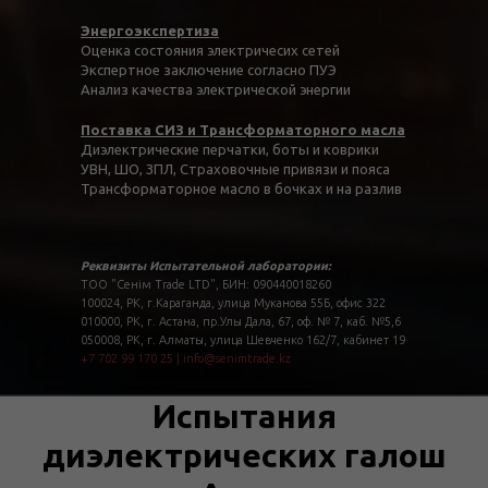
Энергоэкспертиза
Оценка состояния электричесих сетей
Экспертное заключение согласно ПУЭ
Анализ качества электрической энергии
Поставка СИЗ и Трансформаторного масла
Диэлектрические перчатки, боты и коврики
УВН, ШО, ЗПЛ, Страховочные привязи и пояса
Трансформаторное масло в бочках и на разлив
Реквизиты Испытательной лаборатории:
ТОО "Сенім Trade LTD", БИН: 090440018260
100024, РК, г.Караганда, улица Муканова 55Б, офис 322
010000, РК, г. Астана, пр.Улы Дала, 67, оф. № 7, каб. №5,6
050008, РК, г. Алматы, улица Шевченко 162/7, кабинет 19
+7 702 99 170 25
|
info@senimtrade.kz
Испытания
диэлектрических галош