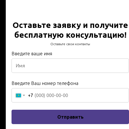
Протокол испытания -
Технический отчет за 24
Оставьте заявку и получите
часа - В срок - работаем по
бесплатную консультацию!
всему Казахстану
Оставьте свои контакты
Введите ваше имя
Технический отчет за 24 часа - Протокол испытаний -
В срок - Гарантия, качество, Инженера и техники с 20
летним опытом в сфере энергетики
Введите Ваш номер телефона
Имя
Введите ваше имя
+7
Отправить
Телефон