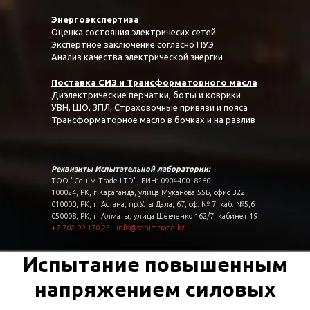
Энергоэкспертиза
Оценка состояния электричесих сетей
Экспертное заключение согласно ПУЭ
Анализ качества электрической энергии
Поставка СИЗ и Трансформаторного масла
Диэлектрические перчатки, боты и коврики
УВН, ШО, ЗПЛ, Страховочные привязи и пояса
Трансформаторное масло в бочках и на разлив
Реквизиты Испытательной лаборатории:
ТОО "Сенім Trade LTD", БИН: 090440018260
100024, РК, г.Караганда, улица Муканова 55Б, офис 322
010000, РК, г. Астана, пр.Улы Дала, 67, оф. № 7, каб. №5,6
050008, РК, г. Алматы, улица Шевченко 162/7, кабинет 19
+7 702 99 170 25
|
info@senimtrade.kz
Испытание повышенным
напряжением силовых