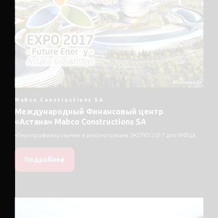
Mabco Constructions SA
Международный Финансовый центр
«Астана» Mabco Constructions SA
«Перепрофилирование и реконструкция ЭКСПО 2017 для МФЦА
Подробнее