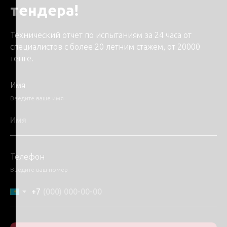
тендера!
ИЛ ТОО Сенім Trade LTD ваш надежный партнер!
Технический отчет по испытаниям за 24 часа от
специалистов с более 20 летним стажем, от 20000
тенге.
Имя
Введите ваше имя
Телефон
Введите ваш номер
+7