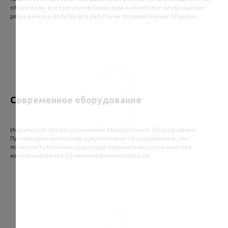
объектах во всех регионов Казахстана и имеют все необходимые
разрешения и допуски для работы на промышленных объектах
3
Современное оборудование
Используем профессиональное высокоточное оборудование
Производим измерения современным оборудованием, что
позволяет увеличить скорость и сохранить высокое качество
измерений(более 50 наименовании приборов)