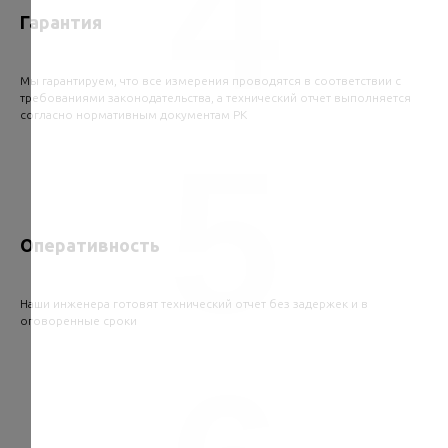
4
Гарантия
Мы гарантируем, что все измерения проводятся в соответствии с
требованиями законодательства, а технический отчет выполняется
согласно нормативным документам РК
5
Оперативность
Наши инженера готовят технический отчет без задержек и в
оговоренные сроки