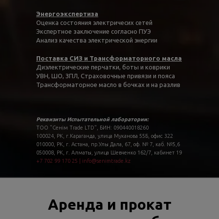
Энергоэкспертиза
Оценка состояния электричесих сетей
Экспертное заключение согласно ПУЭ
Анализ качества электрической энергии
Поставка СИЗ и Трансформаторного масла
Диэлектрические перчатки, боты и коврики
УВН, ШО, ЗПЛ, Страховочные привязи и пояса
Трансформаторное масло в бочках и на разлив
Реквизиты Испытательной лаборатории:
ТОО "Сенім Trade LTD", БИН: 090440018260
100024, РК, г.Караганда, улица Муканова 55Б, офис 322
010000, РК, г. Астана, пр.Улы Дала, 67, оф. № 7, каб. №5,6
050008, РК, г. Алматы, улица Шевченко 162/7, кабинет 19
+7 702 99 170 25
|
info@senimtrade.kz
Аренда и прокат