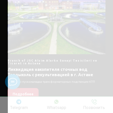
Branch of JSC Alsim Alarko Sanayi Tesisileri ve
Ticaret in Astana
Ликвидация накопителя сточных вод
Талдыколь с рекультивацией в г. Астане
Монтаж и пусконаладка трансформаторных подстанции КТП
Подробнее
Telegram
Whatsapp
Позвонить