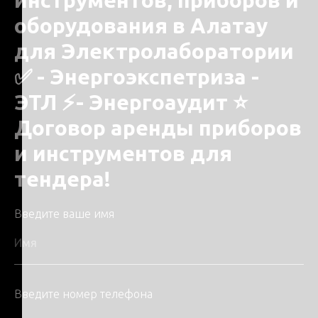
оборудования в Алатау
для Электролаборатории
✅ - Энергоэкспетриза -
ЭТЛ ⚡- Энергоаудит ⭐
Договор аренды приборов
и инструментов для
тендера!
Введите ваше имя
Введите номер телефона