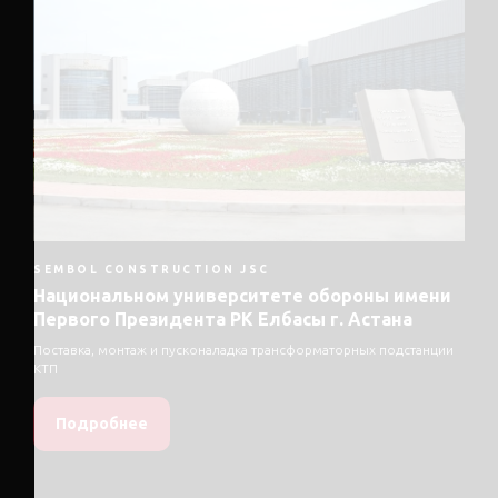
SEMBOL CONSTRUCTION JSC
Национальном университете обороны имени
Первого Президента РК Елбасы г. Астана
Поставка, монтаж и пусконаладка трансформаторных подстанции
КТП
Подробнее