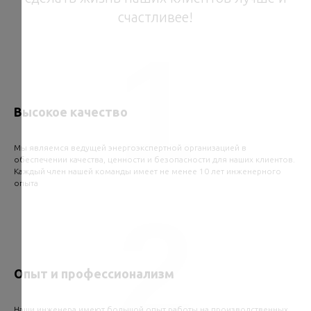
счастливее!
1
Высокое качество
Мы являемся ведущей энергоэкспертной организацией в
обеспечении качества, ценности и безопасности для наших клиентов.
Каждый член нашей команды имеет не менее 10 лет инженерного
опыта
2
Опыт и профессионализм
Наши инженера имеют большой опыт работы на производственных